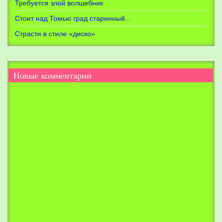
Требуется злой волшебник
Стоит над Томью град старинный...
Страсти в стиле «диско»
Новые
комментарии
Р
о
ж
д
е
н
и
е
с
а
й
т
а
И
р