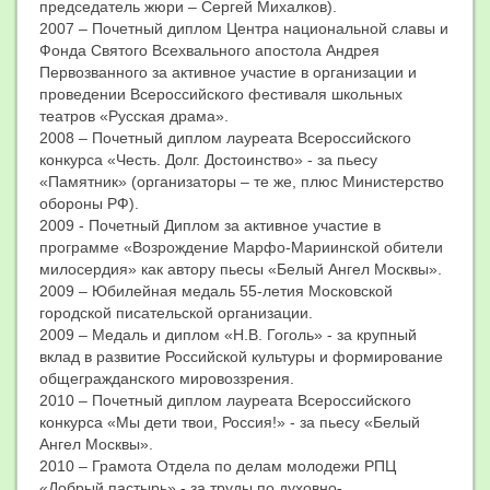
председатель жюри – Сергей Михалков).
2007 – Почетный диплом Центра национальной славы и
Фонда Святого Всехвального апостола Андрея
Первозванного за активное участие в организации и
проведении Всероссийского фестиваля школьных
театров «Русская драма».
2008 – Почетный диплом лауреата Всероссийского
конкурса «Честь. Долг. Достоинство» - за пьесу
«Памятник» (организаторы – те же, плюс Министерство
обороны РФ).
2009 - Почетный Диплом за активное участие в
программе «Возрождение Марфо-Мариинской обители
милосердия» как автору пьесы «Белый Ангел Москвы».
2009 – Юбилейная медаль 55-летия Московской
городской писательской организации.
2009 – Медаль и диплом «Н.В. Гоголь» - за крупный
вклад в развитие Российской культуры и формирование
общегражданского мировоззрения.
2010 – Почетный диплом лауреата Всероссийского
конкурса «Мы дети твои, Россия!» - за пьесу «Белый
Ангел Москвы».
2010 – Грамота Отдела по делам молодежи РПЦ
«Добрый пастырь» - за труды по духовно-