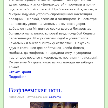
деток, опекали этих «Божьих детей», кормили и поили,
одаряли заботой и лаской. Приближалось Рождество, и
Митрич задумал устроить сиротинушкам настоящий
праздник – с елкой, свечами и гостинцами. И несмотря
на нехватку денег, на метель и отсутствие дорог,
добрался-таки Митрич со своим другом Лекарем до
большого начальника, который ведал судьбой бедных
переселенцев. И – уж совсем чудо! – усовестился
начальник и выслал Митричу четвертак!.. Накупили
друзья гостинцев для ребятишек, хлеба белого,
колбасы, да конфеток, и нарядили елку, и устроили
настоящее веселье с хороводом, песнями и плясками!..
Уж эту елку Митрича никто из них никогда не забудет.
Точно!..
Скачать файл
Подробнее...
Вифлеемская ночь
Автор: Админ. Опубликовано в
Рождество