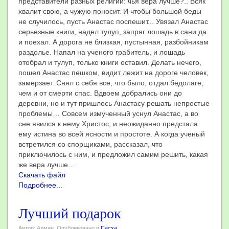
представители разных религий: чья вера лучше?.. Всяк
хвалит свою, а чужую поносит. И чтобы большой беды
не случилось, пусть Анастас поспешит... Увязал Анастас
серьезные книги, надел тулуп, запряг лошадь в сани да
и поехал. А дорога не близкая, пустынная, разбойникам
раздолье. Напал на ученого грабитель, и лошадь
отобрал и тулуп, только книги оставил. Делать нечего,
пошел Анастас пешком, видит лежит на дороге человек,
замерзает. Снял с себя все, что было, отдал бедолаге,
чем и от смерти спас. Вдвоем добрались они до
деревни, но и тут пришлось Анастасу решать непростые
проблемы… Совсем измученный уснул Анастас, а во
сне явился к нему Христос, и неожиданно предстала
ему истина во всей ясности и простоте. А когда ученый
встретился со спорщиками, рассказал, что
приключилось с ним, и предложил самим решить, какая
же вера лучше…
Скачать файл
Подробнее...
Лучший подарок
Автор: Админ. Опубликовано в
Пасха