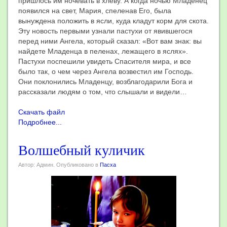
пришлось им ночевать в хлеву. А когда ночью Младенец
появился на свет, Мария, спеленав Его, была
вынуждена положить в ясли, куда кладут корм для скота.
Эту новость первыми узнали пастухи от явившегося
перед ними Ангела, который сказал: «Вот вам знак: вы
найдете Младенца в пеленах, лежащего в яслях».
Пастухи поспешили увидеть Спасителя мира, и все
было так, о чем через Ангела возвестил им Господь.
Они поклонились Младенцу, возблагодарили Бога и
рассказали людям о том, что слышали и видели…
Скачать файл
Подробнее...
Волшебный куличик
Автор: Админ. Опубликовано в
Пасха