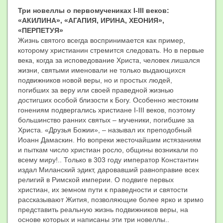
Три новеллы о первомучениках
I
-
III
веков:
«АКИЛИНА», «АГАПИЯ, ИРИНА, ХЕОНИЯ»,
«ПЕРПЕТУЯ»
Жизнь святого всегда воспринимается как пример,
которому христианин стремится следовать. Но в первые
века, когда за исповедование Христа, человек лишался
жизни, святыми именовали не только выдающихся
подвижников новой веры, но и простых людей,
погибших за веру или своей праведной жизнью
достигших особой близости к Богу. Особенно жестоким
гонениям подвергались христиане I-III веков, поэтому
большинство ранних святых – мученики, погибшие за
Христа. «Друзья Божии», – называл их преподобный
Иоанн Дамаскин. Но вопреки жесточайшим истязаниям
и пыткам число христиан росло, общины возникали по
всему миру!.. Только в 303 году император Константин
издал Миланский эдикт, даровавший равноправие всех
религий в Римской империи. О подвиге первых
христиан, их земном пути к праведности и святости
рассказывают Жития, позволяющие более ярко и зримо
представить реальную жизнь подвижников веры, на
основе которых и написаны эти три новеллы..