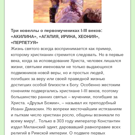
Три новеллы о первомучениках
I
-
III
веков:
«АКИЛИНА», «АГАПИЯ, ИРИНА, ХЕОНИЯ»,
«ПЕРПЕТУЯ»
Жизнь святого всегда воспринимается как пример,
которому христианин стремится следовать. Но в первые
века, когда за исповедование Христа, человек лишался
жизни, святыми именовали не только выдающихся
подвижников новой веры, но и простых людей,
погибших за веру или своей праведной жизнью
достигших особой близости к Богу. Особенно жестоким
гонениям подвергались христиане I-III веков, поэтому
большинство ранних святых – мученики, погибшие за
Христа. «Друзья Божии», – называл их преподобный
Иоанн Дамаскин. Но вопреки жесточайшим истязаниям
и пыткам число христиан росло, общины возникали по
всему миру!.. Только в 303 году император Константин
издал Миланский эдикт, даровавший равноправие всех
религий в Римской империи. О подвиге первых