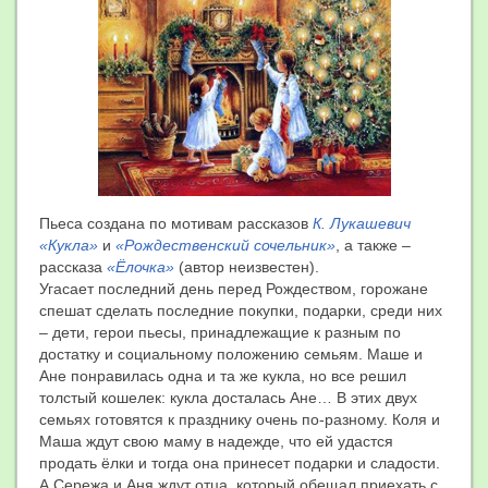
Пьеса создана по мотивам рассказов
К. Лукашевич
«Кукла»
и
«Рождественский сочельник»
, а также –
рассказа
«Ёлочка»
(автор неизвестен).
Угасает последний день перед Рождеством, горожане
спешат сделать последние покупки, подарки, среди них
– дети, герои пьесы, принадлежащие к разным по
достатку и социальному положению семьям. Маше и
Ане понравилась одна и та же кукла, но все решил
толстый кошелек: кукла досталась Ане… В этих двух
семьях готовятся к празднику очень по-разному. Коля и
Маша ждут свою маму в надежде, что ей удастся
продать ёлки и тогда она принесет подарки и сладости.
А Сережа и Аня ждут отца, который обещал приехать с