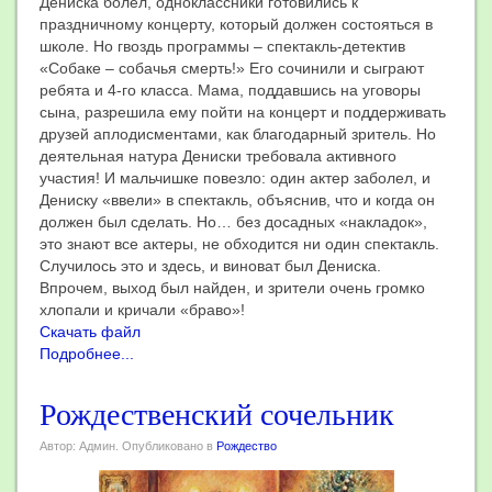
Дениска болел, одноклассники готовились к
праздничному концерту, который должен состояться в
школе. Но гвоздь программы – спектакль-детектив
«Собаке – собачья смерть!» Его сочинили и сыграют
ребята и 4-го класса. Мама, поддавшись на уговоры
сына, разрешила ему пойти на концерт и поддерживать
друзей аплодисментами, как благодарный зритель. Но
деятельная натура Дениски требовала активного
участия! И мальчишке повезло: один актер заболел, и
Дениску «ввели» в спектакль, объяснив, что и когда он
должен был сделать. Но… без досадных «накладок»,
это знают все актеры, не обходится ни один спектакль.
Случилось это и здесь, и виноват был Дениска.
Впрочем, выход был найден, и зрители очень громко
хлопали и кричали «браво»!
Скачать файл
Подробнее...
Рождественский сочельник
Автор: Админ. Опубликовано в
Рождество