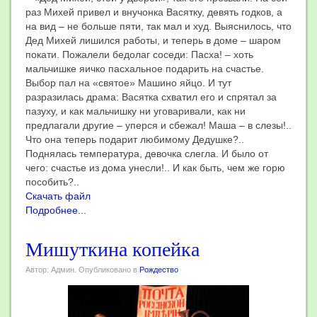
раз Михей привел и внучонка Васятку, девять годков, а
на вид – не больше пяти, так мал и худ. Выяснилось, что
Дед Михей лишился работы, и теперь в доме – шаром
покати. Пожалели бедолаг соседи: Пасха! – хоть
мальчишке яичко пасхальное подарить на счастье.
Выбор пал на «святое» Машино яйцо. И тут
разразилась драма: Васятка схватил его и спрятал за
пазуху, и как мальчишку ни уговаривали, как ни
предлагали другие – уперся и сбежал! Маша – в слезы!..
Что она теперь подарит любимому Дедушке?..
Поднялась температура, девочка слегла. И было от
чего: счастье из дома унесли!.. И как быть, чем же горю
пособить?..
Скачать файл
Подробнее...
Мишуткина копейка
Автор: Админ. Опубликовано в
Рождество