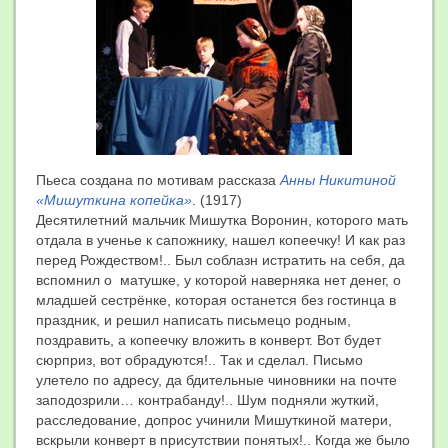
Пьеса создана по мотивам рассказа
Анны Никитиной
«Мишуткина копейка»
. (1917)
Десятилетний мальчик Мишутка Воронин, которого мать
отдала в ученье к сапожнику, нашел копеечку! И как раз
перед Рождеством!.. Был соблазн истратить на себя, да
вспомнил о матушке, у которой наверняка нет денег, о
младшей сестрёнке, которая останется без гостинца в
праздник, и решил написать письмецо родным,
поздравить, а копеечку вложить в конверт. Вот будет
сюрприз, вот обрадуются!.. Так и сделал. Письмо
улетело по адресу, да бдительные чиновники на почте
заподозрили… контрабанду!.. Шум подняли жуткий,
расследование, допрос учинили Мишуткиной матери,
вскрыли конверт в присутствии понятых!.. Когда же было