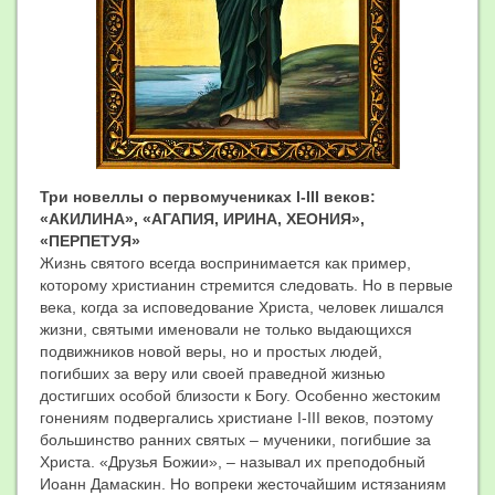
Три новеллы о первомучениках
I
-
III
веков:
«АКИЛИНА», «АГАПИЯ, ИРИНА, ХЕОНИЯ»,
«ПЕРПЕТУЯ»
Жизнь святого всегда воспринимается как пример,
которому христианин стремится следовать. Но в первые
века, когда за исповедование Христа, человек лишался
жизни, святыми именовали не только выдающихся
подвижников новой веры, но и простых людей,
погибших за веру или своей праведной жизнью
достигших особой близости к Богу. Особенно жестоким
гонениям подвергались христиане I-III веков, поэтому
большинство ранних святых – мученики, погибшие за
Христа. «Друзья Божии», – называл их преподобный
Иоанн Дамаскин. Но вопреки жесточайшим истязаниям