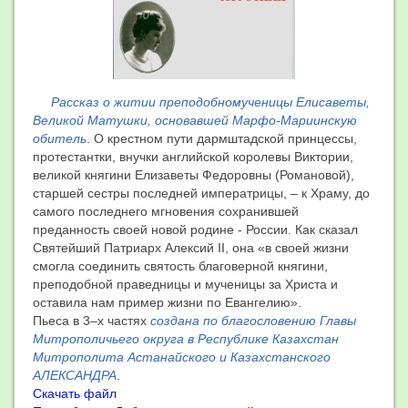
Рассказ о житии преподобномученицы Елисаветы,
Великой Матушки, основавшей Марфо-Мариинскую
обитель
. О крестном пути дармштадской принцессы,
протестантки, внучки английской королевы Виктории,
великой княгини Елизаветы Федоровны (Романовой),
старшей сестры последней императрицы, – к Храму, до
самого последнего мгновения сохранившей
преданность своей новой родине - России. Как сказал
Святейший Патриарх Алексий II, она «в своей жизни
смогла соединить святость благоверной княгини,
преподобной праведницы и мученицы за Христа и
оставила нам пример жизни по Евангелию».
Пьеса в 3–х частях
создана по благословению Главы
Митрополичьего округа в Республике Казахстан
Митрополита Астанайского и Казахстанского
АЛЕКСАНДРА
.
Скачать файл