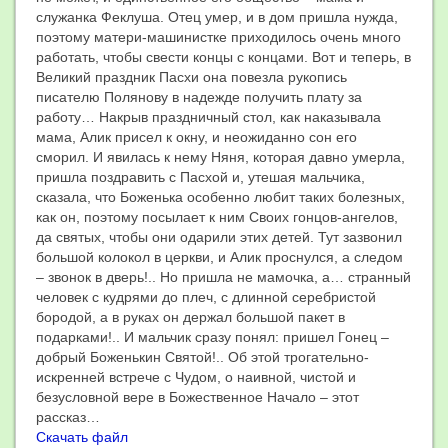
служанка Феклуша. Отец умер, и в дом пришла нужда,
поэтому матери-машинистке приходилось очень много
работать, чтобы свести концы с концами. Вот и теперь, в
Великий праздник Пасхи она повезла рукопись
писателю Полянову в надежде получить плату за
работу… Накрыв праздничный стол, как наказывала
мама, Алик присел к окну, и неожиданно сон его
сморил. И явилась к нему Няня, которая давно умерла,
пришла поздравить с Пасхой и, утешая мальчика,
сказала, что Боженька особенно любит таких болезных,
как он, поэтому посылает к ним Своих гонцов-ангелов,
да святых, чтобы они одарили этих детей. Тут зазвонил
большой колокол в церкви, и Алик проснулся, а следом
– звонок в дверь!.. Но пришла не мамочка, а… странный
человек с кудрями до плеч, с длинной серебристой
бородой, а в руках он держал большой пакет в
подарками!.. И мальчик сразу понял: пришел Гонец –
добрый Боженькин Святой!.. Об этой трогательно-
искренней встрече с Чудом, о наивной, чистой и
безусловной вере в Божественное Начало – этот
рассказ…
Скачать файл