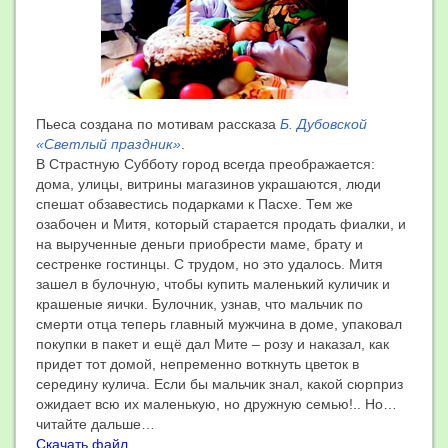
Пьеса создана по мотивам рассказа
Б. Дубовской
«Светлый праздник»
.
В Страстную Субботу город всегда преображается:
дома, улицы, витрины магазинов украшаются, люди
спешат обзавестись подарками к Пасхе. Тем же
озабочен и Митя, который старается продать фиалки, и
на вырученные деньги приобрести маме, брату и
сестренке гостинцы. С трудом, но это удалось. Митя
зашел в булочную, чтобы купить маленький куличик и
крашеные яички. Булочник, узнав, что мальчик по
смерти отца теперь главный мужчина в доме, упаковал
покупки в пакет и ещё дал Мите – розу и наказал, как
придет тот домой, непременно воткнуть цветок в
середину кулича. Если бы мальчик знал, какой сюрприз
ожидает всю их маленькую, но дружную семью!.. Но…
читайте дальше…
Скачать файл