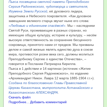
Пьеса посвящена светлой памяти Преподобного
Сергия Радонежского, чудотворца и святителя,
Игумена Земли Русской
, её духовного лидера,
защитника и Небесного покровителя. «Как духовное
завещание великого старца звучат ныне его слова:
«Любовью и единением спасёмся!»
. Мы – наследники
Святой Руси, проживающие в разных странах, но
имеющие общую культуру, историю и культуру, – несём
высокую ответственность за сохранение бесценного
сокровища, принятого нами от предков. Мы призваны
делом и самой жизнью являть единство духа в союзе
мира, противостоя розни века сего, должны молиться
Преподобному Сергию о единстве Отечества», –
говорится в Послании Патриарха Кирилла.
Пьеса в 1 действии и 14 картинах (источник «Житие
Преподобного Сергия Радонежского», по изданию
«Архимандрит Никон. Лавра 12 марта 1885-1904 г.г.»).
Создана по благословению Главы Православной
Церкви Казахстана, митрополита Астанайского и
Казахстанского АЛЕКСАНДРА
.
Скачать файл
Подробнее...
Добавить комментарий